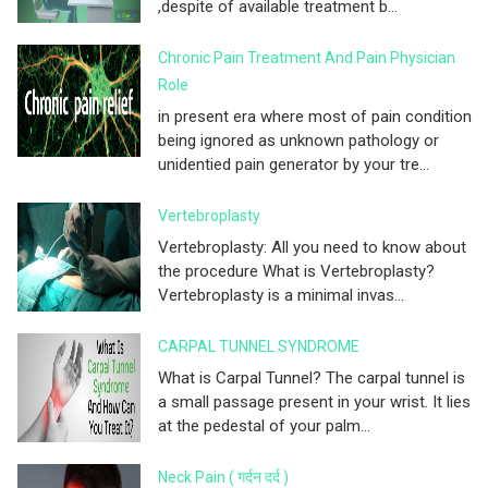
,despite of available treatment b...
Chronic Pain Treatment And Pain Physician
Role
in present era where most of pain condition
being ignored as unknown pathology or
unidentied pain generator by your tre...
Vertebroplasty
Vertebroplasty: All you need to know about
the procedure What is Vertebroplasty?
Vertebroplasty is a minimal invas...
CARPAL TUNNEL SYNDROME
What is Carpal Tunnel? The carpal tunnel is
a small passage present in your wrist. It lies
at the pedestal of your palm...
Neck Pain ( गर्दन दर्द )