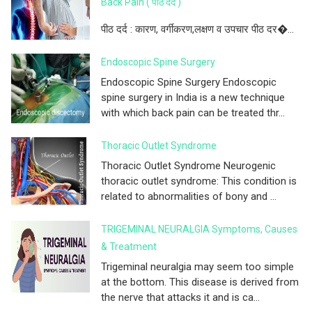
Back Pain ( पीठ दर्द )
पीठ दर्द : कारण, वर्गीकरण,लक्षण व उपचार पीठ दर�...
Endoscopic Spine Surgery
Endoscopic Spine Surgery Endoscopic
spine surgery in India is a new technique
with which back pain can be treated thr...
Thoracic Outlet Syndrome
Thoracic Outlet Syndrome Neurogenic
thoracic outlet syndrome: This condition is
related to abnormalities of bony and ...
TRIGEMINAL NEURALGIA Symptoms, Causes
& Treatment
Trigeminal neuralgia may seem too simple
at the bottom. This disease is derived from
the nerve that attacks it and is ca...