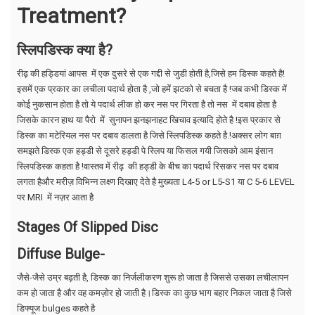
Treatment?
स्लिपडिस्क क्या है?
रीढ़ की हड्डियां आपस में एक दुसरे से एक गद्दी से जुडी होती है,जिसे हम डिस्क कहते है!
इसमें एक प्रकार का लचीला पदार्थ होता है ,जो हमें झटको से बचता है !जब कभी डिस्क में
कोई नुकसान होता है तो ये पदार्थ लीक हो कर नस पर गिरता है तो नस में दबाव होता है
जिसके कारन हाथ या पैरो में सुनापन झनझनाहट खिचाव इत्यादि होते है !इस प्रकार से
डिस्क का मटेरियल नस पर दबाव डालता है जिसे स्लिपडिस्क कहते है.!अक्सर लोग बाग़
समझते डिस्क एक हड्डी से दूसरे हड्डी पे स्लिप या फिसल गयी जिसको आम इंसान
स्लिपडिस्क कहता है !वास्तव में रीढ़ की हड्डी के बीच का पदार्थ रिसकर नस पर दबाव
लगता हैऔर मरीज़ विभिन्न लक्ष्ण दिखाए देते है मुख्यता L4-5 or L5-S1 या C 5-6 LEVEL
पर MRI में नज़र आता है
Stages Of Slipped Disc
Diffuse Bulge-
जैसे-जैसे उम्र बढ़ती है, डिस्क का निर्जलीकरण शुरू हो जाता है जिससे उसका लचीलापन
कम हो जाता है और वह कमज़ोर हो जाती है।डिस्क का कुछ भाग बहार निकल जाता है जिसे
डिफ्यूज bulges कहते है