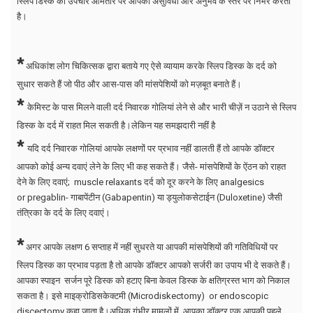
स्लिप डिस्क का उपचार आमतौर पर आपकी असुविधा और अनुभव के स्तर पर निर्भर करता
है।
*
अधिकांश लोग चिकित्सक द्वारा बताये गए ऐसे व्यायाम करके स्लिप डिस्क के दर्द को
सुधार सकते हैं जो पीठ और आस-पास की मांसपेशियों को मज़बूत बनाते हैं।
*
केमिस्ट के पास मिलने वाली दर्द निवारक गोलियां लेने से और भारी चीज़ें न उठाने से स्लिप
डिस्क के दर्द में राहत मिल सकती है।लेकिन यह समझदारी नहीं है
*
यदि दर्द निवारक गोलियां आपके लक्षणों पर प्रभाव नहीं डालती हैं तो आपके डॉक्टर
आपको कोई अन्य दवाएं लेने के लिए भी कह सकते हैं। जैसे- मांसपेशियों के ऐंठन को राहत
देने के लिए दवाएं; muscle relaxants दर्द को दूर करने के लिए analgesics
or pregablin- गाबापेंटीन (Gabapentin) या ड्युलोकसेटाईन (Duloxetine) जैसी
तंत्रिका के दर्द के लिए दवाएं।
*
अगर आपके लक्षण 6 सप्ताह में नहीं सुधरते या आपकी मांसपेशियों की गतिविधियों पर
स्लिप डिस्क का प्रभाव पड़ता है तो आपके डॉक्टर आपको सर्जरी का उपाय भी दे सकते हैं।
आपका स्पाइन सर्जन पूरे डिस्क को हटाए बिना केवल डिस्क के क्षतिग्रस्त भाग को निकाल
सकता है। इसे माइक्रोडिसकेक्टमी (Microdiskectomy) or endoscopic
discectomy कहा जाता है।अधिक गंभीर मामलों में, आपका डॉक्टर एक आपकी पहले